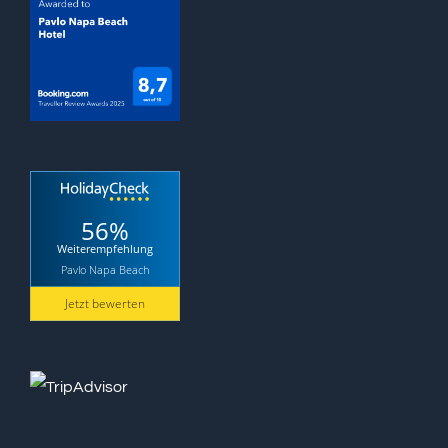
56%
Weiterempfehlung
Pavlo Napa Beach
Jetzt bewerten