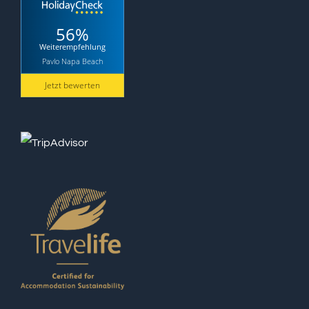
56%
Weiterempfehlung
Pavlo Napa Beach
Jetzt bewerten