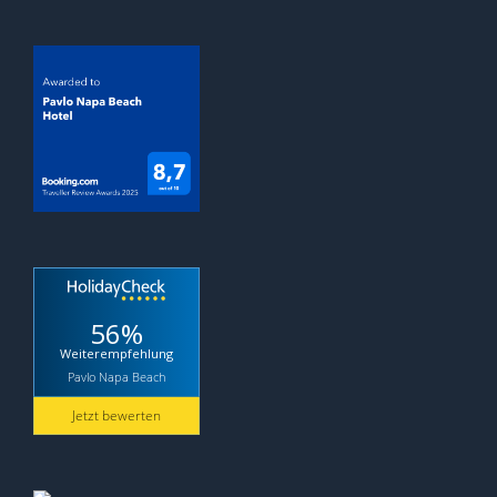
56%
Weiterempfehlung
Pavlo Napa Beach
Jetzt bewerten