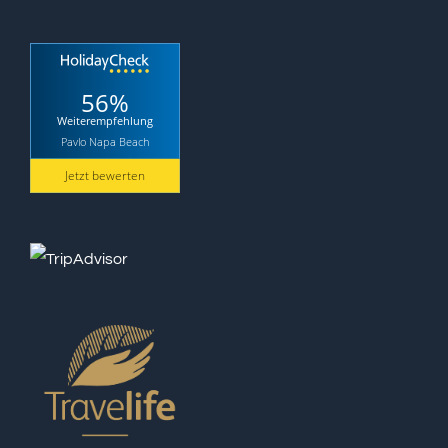
56%
Weiterempfehlung
Pavlo Napa Beach
Jetzt bewerten