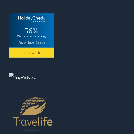
56%
Weiterempfehlung
Pavlo Napa Beach
Jetzt bewerten