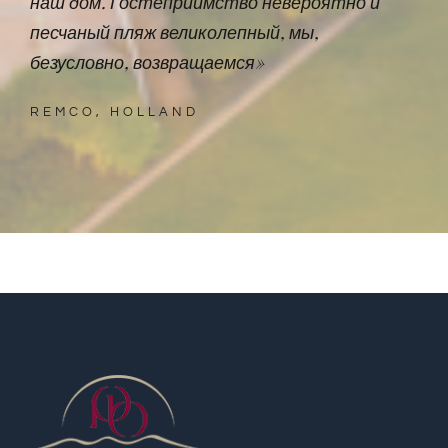
наш дом. Гостеприимство невероятно и
песчаный пляж великолепный, мы,
безусловно, возвращаемся»
REMCO, HOLLAND