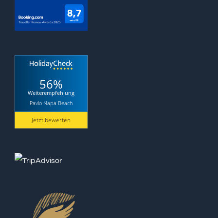
56%
Weiterempfehlung
Pavlo Napa Beach
Jetzt bewerten