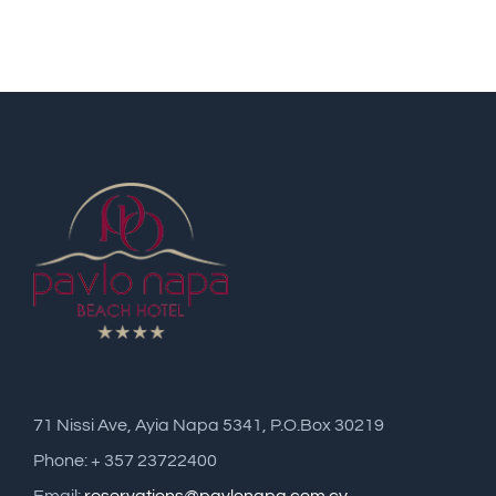
71 Nissi Ave, Ayia Napa 5341, P.O.Box 30219
Phone: + 357 23722400
Email:
reservations@pavlonapa.com.cy