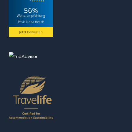
56%
Weiterempfehlung
Pavlo Napa Beach
Jetzt bewerten