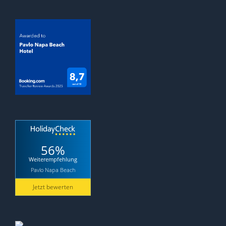
56%
Weiterempfehlung
Pavlo Napa Beach
Jetzt bewerten