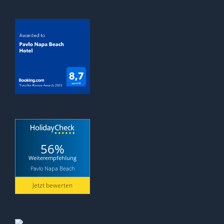
56%
Weiterempfehlung
Pavlo Napa Beach
Jetzt bewerten