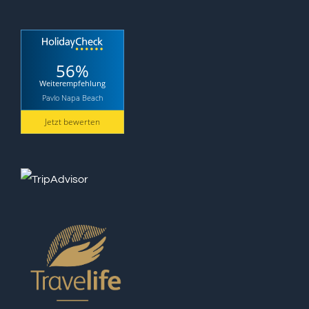
56%
Weiterempfehlung
Pavlo Napa Beach
Jetzt bewerten