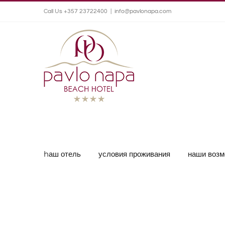
Call Us +357 23722400
|
info@pavlonapa.com
hаш отель
условия проживания
наши возм