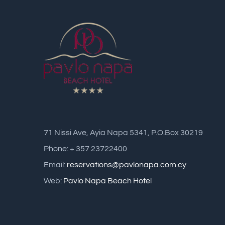
71 Nissi Ave, Ayia Napa 5341, P.O.Box 30219
Phone: + 357 23722400
Email:
reservations@pavlonapa.com.cy
Web:
Pavlo Napa Beach Hotel