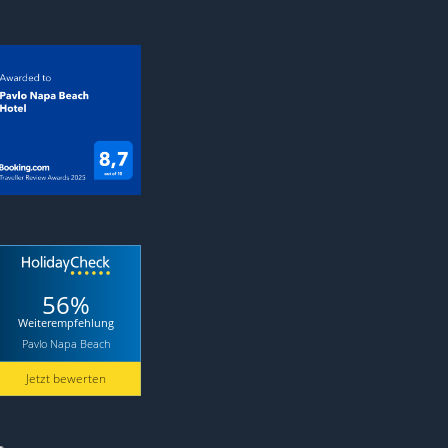
56%
Weiterempfehlung
Pavlo Napa Beach
Jetzt bewerten