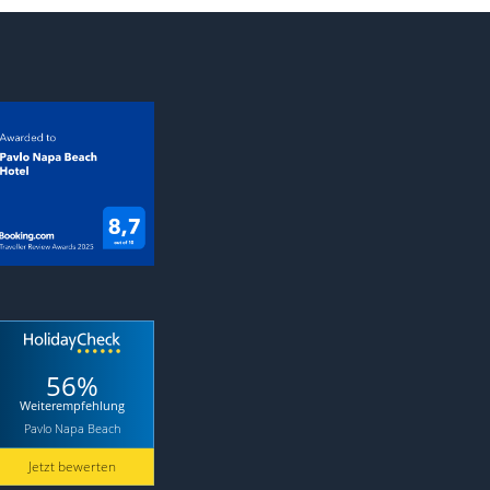
56%
Weiterempfehlung
Pavlo Napa Beach
Jetzt bewerten