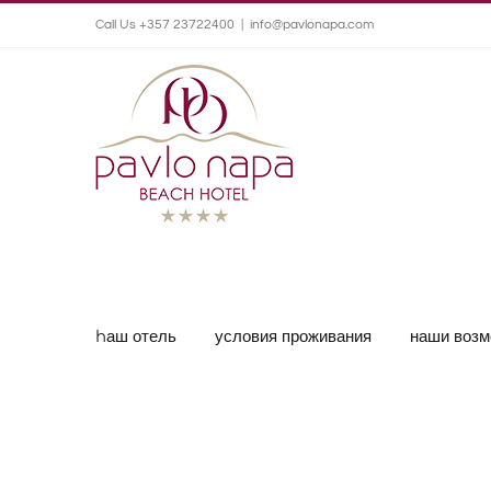
Call Us +357 23722400
|
info@pavlonapa.com
hаш отель
условия проживания
наши возм