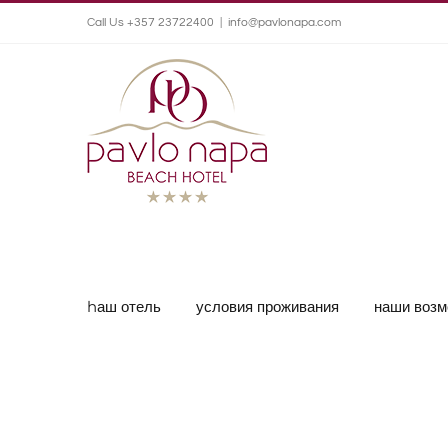
Call Us +357 23722400
|
info@pavlonapa.com
hаш отель
условия проживания
наши возм