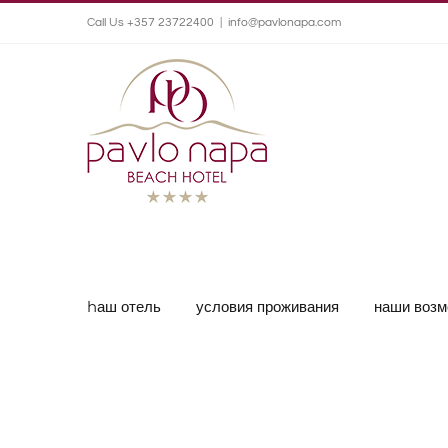
Call Us +357 23722400
|
info@pavlonapa.com
hаш отель
условия проживания
наши возм